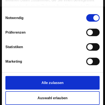
weiteren Daten zusammen, die Sie ihnen bereitgestellt
haben oder die sie im Rahmen Ihrer Nutzung der Dienste
gesammelt haben.
Einwilligungsauswahl
Gefördert durch:
Notwendig
Präferenzen
Statistiken
Marketing
Alle zulassen
EDU HUB
by opencampus.sh
Auswahl erlauben